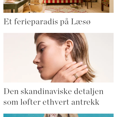
Et ferieparadis på Læsø
Den skandinaviske detaljen
som løfter ethvert antrekk