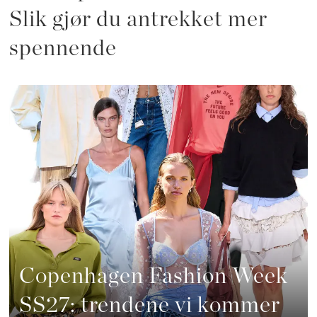
Slik gjør du antrekket mer
spennende
Copenhagen Fashion Week
SS27: trendene vi kommer