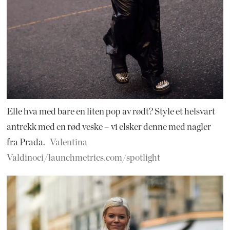
Elle hva med bare en liten pop av rødt? Style et helsvart
antrekk med en rød veske – vi elsker denne med nagler
fra Prada.
Valentina
Valdinoci/launchmetrics.com/spotlight