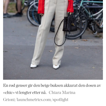
En rød genser gir den beige buksen akkurat den dosen av
«chic» vi lengter etter nå.
Chiara Marina
Grioni/launchmetrics.com/spotlight