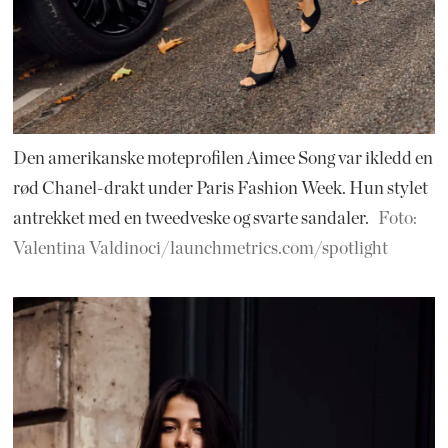
Den amerikanske moteprofilen Aimee Song var ikledd en
rød Chanel-drakt under Paris Fashion Week. Hun stylet
antrekket med en tweedveske og svarte sandaler.
Foto:
Valentina Valdinoci/launchmetrics.com/spotlight