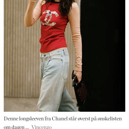
Denne longsleeven fra Chanel står øverst på ønskelisten
om dagen ...
Vincenzo