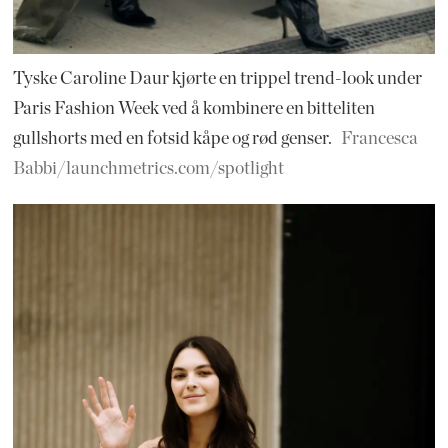
Tyske Caroline Daur kjørte en trippel trend-look under
Paris Fashion Week ved å kombinere en bitteliten
gullshorts med en fotsid kåpe og rød genser.
Francesca
Babbi/launchmetrics.com/spotlight