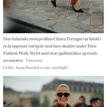
Den italienske moteprofilen Chiara Ferragni var kledd i
en kroppsnær rød kjole med bare skuldre under Paris
Fashion Week. Stylet med store gullsmykker og svarte
accessoirer.
Vincenzo
Grillo/launchmetrics.com/spotlight