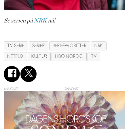
Se serien på
NRK
nå!
TV-SERIE
SERIER
SERIEFAVORITTER
NRK
NETFLIX
KULTUR
HBO NORDIC
TV
ANNONSE