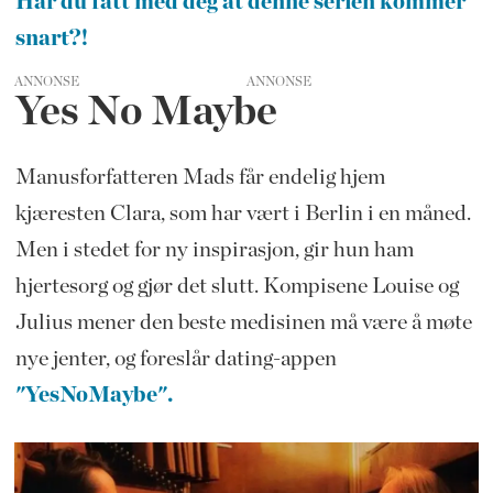
Har du fått med deg at denne serien kommer
snart?!
ANNONSE
Yes No Maybe
Manusforfatteren Mads får endelig hjem
kjæresten Clara, som har vært i Berlin i en måned.
Men i stedet for ny inspirasjon, gir hun ham
hjertesorg og gjør det slutt. Kompisene Louise og
Julius mener den beste medisinen må være å møte
nye jenter, og foreslår dating-appen
"YesNoMaybe".