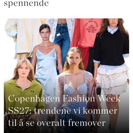
spennende
Copenhagen Fashion Week
SS27: trendene vi kommer
til å se overalt fremover