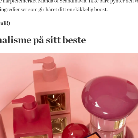
rske hårpleiemerket Manda of Scandinavia. Ikke bare pynter den
ngredienser som gir håret ditt en skikkelig boost.
uli!)
lisme på sitt beste