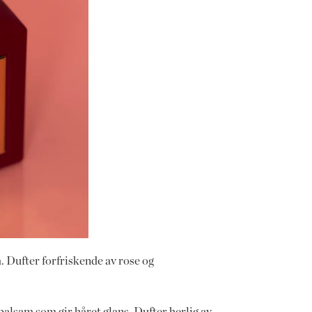
m. Dufter forfriskende av rose og
 balsam som gir håret glans. Dufter herlig av