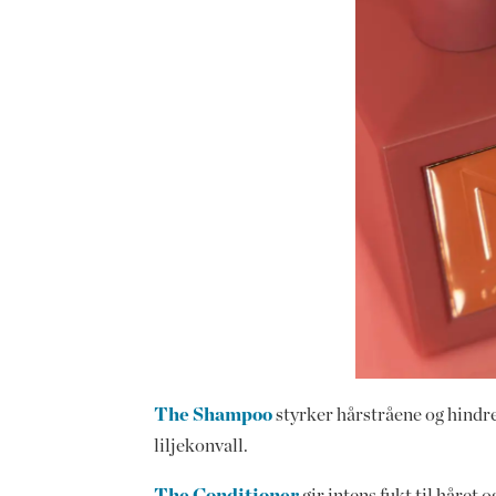
The Shampoo
styrker hårstråene og hindrer
liljekonvall.
The Conditioner
gir intens fukt til håret