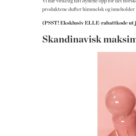
Vi har virkelig fått øynene opp for det no
produktene dufter himmelsk og inneholder i
(PSST! Eksklusiv ELLE-rabattkode ut j
Skandinavisk maksima