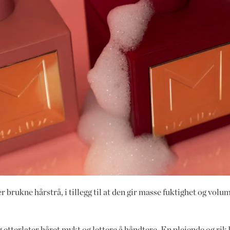
 brukne hårstrå, i tillegg til at den gir masse fuktighet og volu
 og etterlater håret mykt og lettere å håndtere. En pleiende og rik