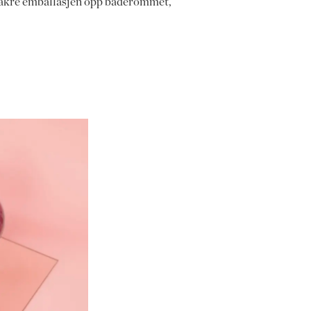
 vakre emballasjen opp baderommet,