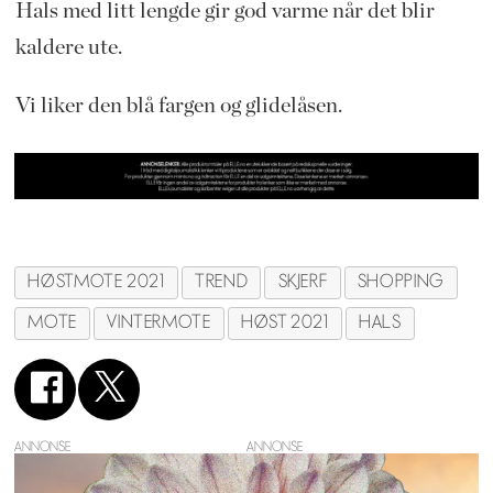
Hals med litt lengde gir god varme når det blir
kaldere ute.
Vi liker den blå fargen og glidelåsen.
HØSTMOTE 2021
TREND
SKJERF
SHOPPING
MOTE
VINTERMOTE
HØST 2021
HALS
ANNONSE