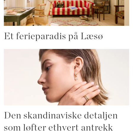
Et ferieparadis på Læsø
Den skandinaviske detaljen
som løfter ethvert antrekk