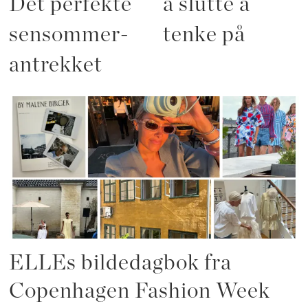
Det perfekte
å slutte å
sensommer-
tenke på
antrekket
ELLEs bildedagbok fra
Copenhagen Fashion Week