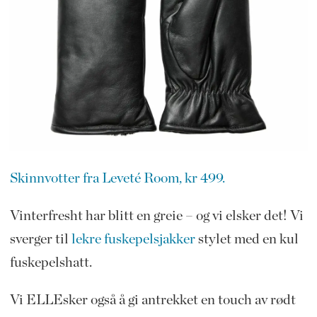
Skinnvotter fra Leveté Room, kr 499.
Vinterfresht har blitt en greie – og vi elsker det! Vi
sverger til
lekre fuskepelsjakker
stylet med en kul
fuskepelshatt.
Vi ELLEsker også å gi antrekket en touch av rødt