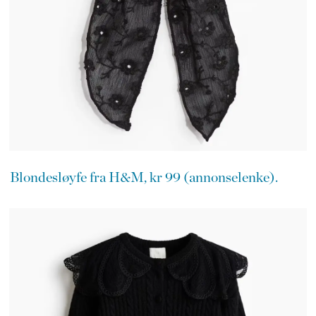
Blondesløyfe fra H&M, kr 99 (annonselenke).