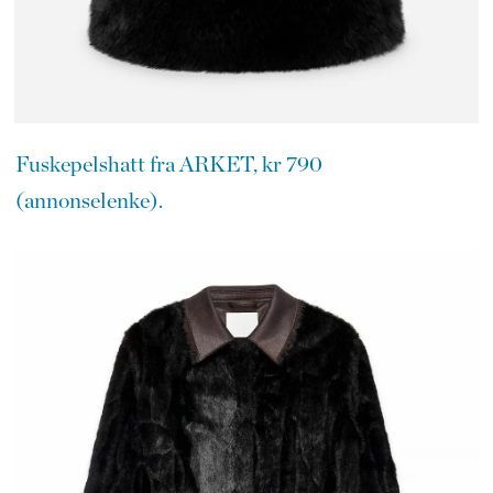
Fuskepelshatt fra ARKET, kr 790
(annonselenke).