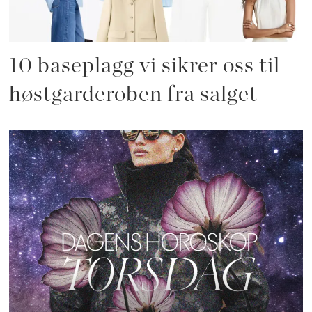
10 baseplagg vi sikrer oss til
høstgarderoben fra salget