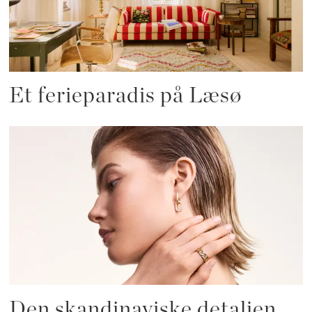
Et ferieparadis på Læsø
Den skandinaviske detaljen