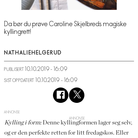
Da bør du prøve Caroline Skjelbreds magiske
kyllingrett!
NATHALIE
HELGERUD
10.10.2019 - 16:09
PUBLISERT
10.10.2019 - 16:09
SIST OPPDATERT
ANNONSE
Kylling i form:
Denne kyllingformen lager seg selv,
og er den perfekte retten for litt fredagskos. Eller