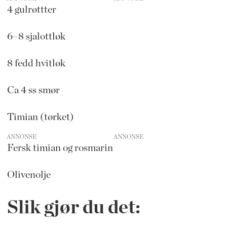
4 gulrøttter
6–8 sjalottløk
8 fedd hvitløk
Ca 4 ss smør
Timian (tørket)
ANNONSE
Fersk timian og rosmarin
Olivenolje
Slik gjør du det: