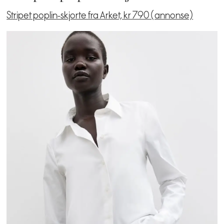
Stripet poplin-skjorte fra Arket, kr 790 (annonse)