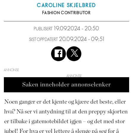
CAROLINE
SKJELBRED
FASHION CONTRIBUTOR
19.09.2024 - 20:50
PUBLISERT
20.09.2024 - 09:51
SIST OPPDATERT
ANNONSE
Saken inneholder annonselenker
Noen ganger er det kjente og kjære det beste, eller
hva? Nå ser vi antydning til at den preppy skjorten
er tilbake i gatemotebildet igjen – og det med stor
jubel! For hva er vel lettere å slenge på seg for å