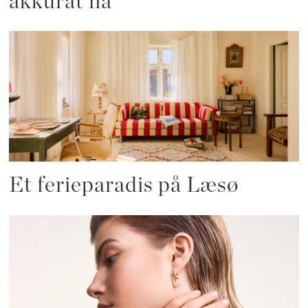
akkurat nå
Et ferieparadis på Læsø