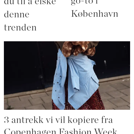
go-to i
du til å elske
København
denne
trenden
3 antrekk vi vil kopiere fra
Copenhagen Fashion Week