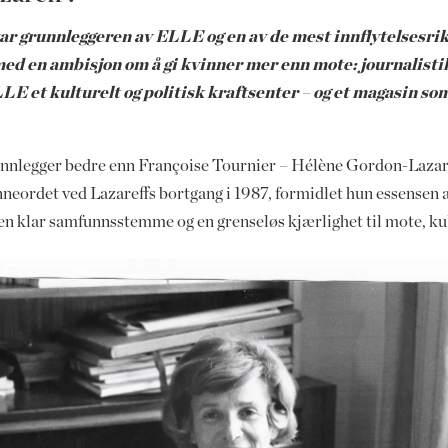
r grunnleggeren av ELLE og en av de mest innflytelsesri
 med en ambisjon om å gi kvinner mer enn mote: journali
E et kulturelt og politisk kraftsenter – og et magasin som 
nnlegger bedre enn Françoise Tournier – Hélène Gordon-Lazareff
eordet ved Lazareffs bortgang i 1987, formidlet hun essensen a
n klar samfunnsstemme og en grenseløs kjærlighet til mote, kult