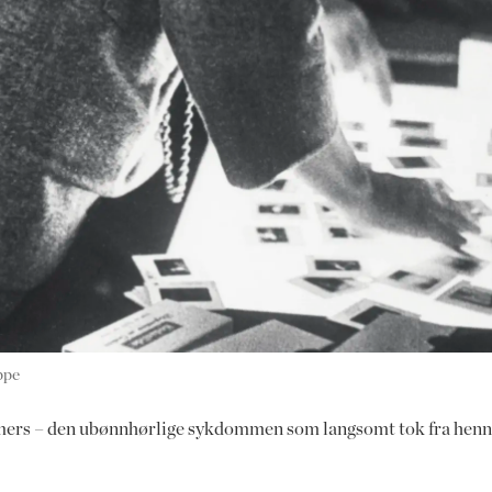
ppe
imers – den ubønnhørlige sykdommen som langsomt tok fra henne