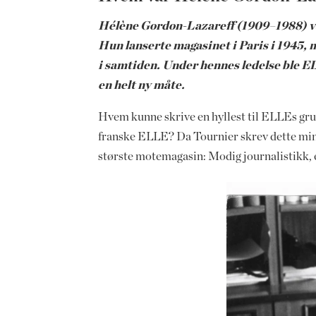
Hélène Gordon-Lazareff (1909–1988) va
Hun lanserte magasinet i Paris i 1945,
i samtiden. Under hennes ledelse ble ELL
en helt ny måte.
Hvem kunne skrive en hyllest til ELLEs gru
franske ELLE? Da Tournier skrev dette minn
største motemagasin: Modig journalistikk, e