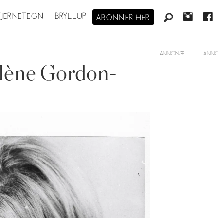
STJERNETEGN
BRYLLUP
ABONNER HER
ANNONSE
lène Gordon-