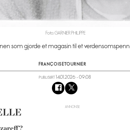
Foto: GARNIER PHILIPPE
kvinnen som gjorde et magasin til et verdensomsp
FRANÇOISE
TOURNIER
14.01.2026 - 09:08
PUBLISERT
 ELLE
zareff?