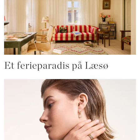
Et ferieparadis på Læsø