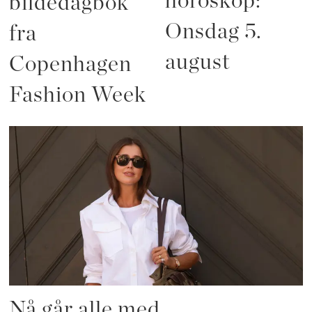
horoskop:
bildedagbok
Onsdag 5.
fra
august
Copenhagen
Fashion Week
Nå går alle med