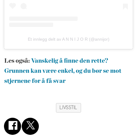
Et innlegg delt av A N N I J O R (@annijor)
Les også:
Vanskelig å finne den rette?
Grunnen kan være enkel, og du bør se mot
stjernene for å få svar
LIVSSTIL