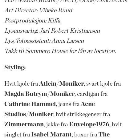
Hår: Nikola Grozdic/INCH/Oribe/LinkDetails
Art Director: Vibeke Ruud
Postproduksjon: Kiffa
Lysansvarlig: Jarl Robert Kristiansen
Lys/fotoassistent: Anna Larsen
Takk til Sommero House for lån av location.
Styling:
Hvit kjole fra
Atlein/Moniker
, svart kjole fra
Magda Butrym/Moniker
, cardigan fra
Cathrine Hammel
, jeans fra
Acne
Studios/Moniker
, hvit strikkegenser fra
Zimmermann
, jakke fra
Envelope1976
, hvit
singlet fra
Isabel Marant
, boxer fra
The