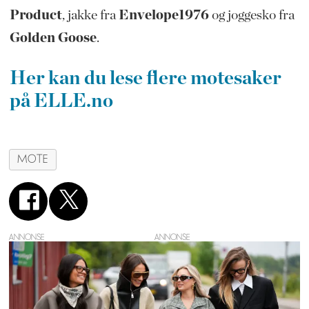
Product
, jakke fra
Envelope1976
og joggesko fra
Golden Goose
.
Her kan du lese flere motesaker
på ELLE.no
MOTE
ANNONSE