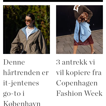
Denne
3 antrekk vi
hårtrenden er
vil kopiere fra
it-jentenes
Copenhagen
go-to i
Fashion Week
København