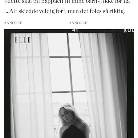
«dette skal bli pappaen til mine barn», ikke før nå
... Alt skjedde veldig fort, men det føles så riktig.
ANNONSE