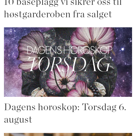
10 baseplagg vi sikrer oss til
høstgarderoben fra salget
Dagens horoskop: Torsdag 6.
august