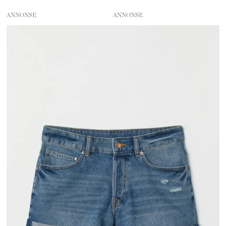
ANNONSE