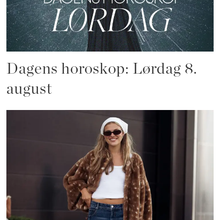
Dagens horoskop: Lørdag 8.
august