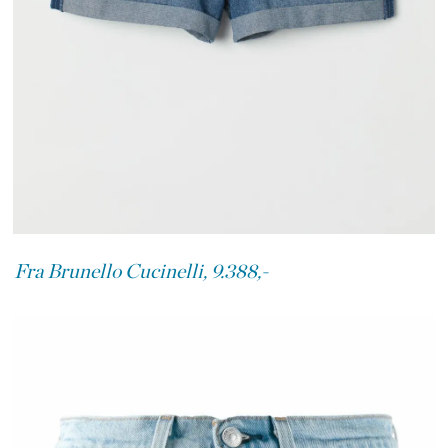
Fra Brunello Cucinelli, 9.388,-