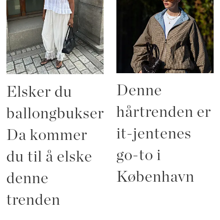
Denne
Elsker du
hårtrenden er
ballongbukser?
it-jentenes
Da kommer
go-to i
du til å elske
København
denne
trenden