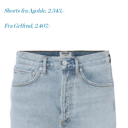
Shorts fra Agolde, 2.343,-
Fra Grlfrnd, 2.407,-