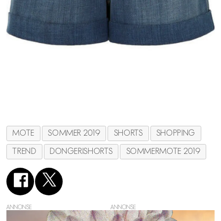
MOTE
SOMMER 2019
SHORTS
SHOPPING
TREND
DONGERISHORTS
SOMMERMOTE 2019
ANNONSE