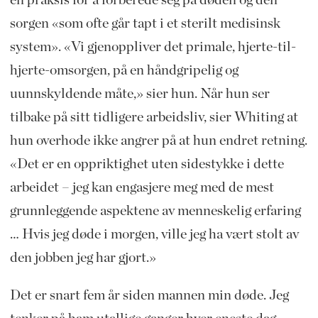
en praksis for å forberede seg på døden og den
sorgen «som ofte går tapt i et sterilt medisinsk
system». «Vi gjenoppliver det primale, hjerte-til-
hjerte-omsorgen, på en håndgripelig og
uunnskyldende måte,» sier hun. Når hun ser
tilbake på sitt tidligere arbeidsliv, sier Whiting at
hun overhode ikke angrer på at hun endret retning.
«Det er en oppriktighet uten sidestykke i dette
arbeidet – jeg kan engasjere meg med de mest
grunnleggende aspektene av menneskelig erfaring
… Hvis jeg døde i morgen, ville jeg ha vært stolt av
den jobben jeg har gjort.»
Det er snart fem år siden mannen min døde. Jeg