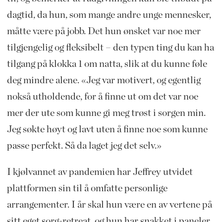
dagtid, da hun, som mange andre unge mennesker,
måtte være på jobb. Det hun ønsket var noe mer
tilgjengelig og fleksibelt – den typen ting du kan ha
tilgang på klokka 1 om natta, slik at du kunne føle
deg mindre alene. «Jeg var motivert, og egentlig
nokså utholdende, for å finne ut om det var noe
mer der ute som kunne gi meg trøst i sorgen min.
Jeg søkte høyt og lavt uten å finne noe som kunne
passe perfekt. Så da laget jeg det selv.»
I kjølvannet av pandemien har Jeffrey utvidet
plattformen sin til å omfatte personlige
arrangementer. I år skal hun være en av vertene på
sitt eget sorg-retreat, og hun har snakket i paneler