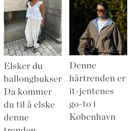
Denne
Elsker du
hårtrenden er
ballongbukser?
it-jentenes
Da kommer
go-to i
du til å elske
København
denne
trenden