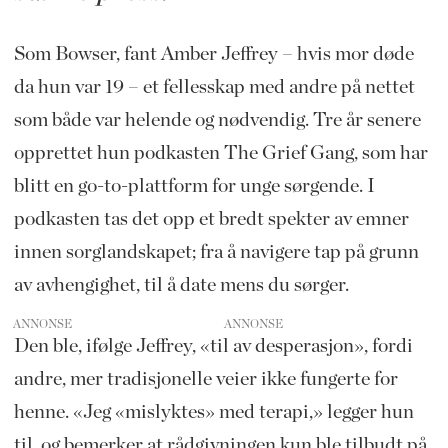
Som Bowser, fant Amber Jeffrey – hvis mor døde
da hun var 19 – et fellesskap med andre på nettet
som både var helende og nødvendig. Tre år senere
opprettet hun podkasten The Grief Gang, som har
blitt en go-to-plattform for unge sørgende. I
podkasten tas det opp et bredt spekter av emner
innen sorglandskapet; fra å navigere tap på grunn
av avhengighet, til å date mens du sørger.
ANNONSE
Den ble, ifølge Jeffrey, «til av desperasjon», fordi
andre, mer tradisjonelle veier ikke fungerte for
henne. «Jeg «mislyktes» med terapi,» legger hun
til, og bemerker at rådgivningen kun ble tilbudt på