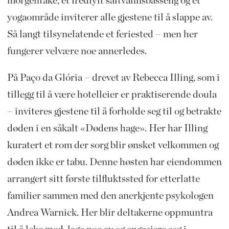
morgentåke, et fredfylt saltvannsbasseng og et
yogaområde inviterer alle gjestene til å slappe av.
Så langt tilsynelatende et feriested – men her
fungerer velvære noe annerledes.
På Paço da Glória – drevet av Rebecca Illing, som i
tillegg til å være hotelleier er praktiserende doula
– inviteres gjestene til å forholde seg til og betrakte
døden i en såkalt «Dødens hage». Her har Illing
kuratert et rom der sorg blir ønsket velkommen og
døden ikke er tabu. Denne høsten har eiendommen
arrangert sitt første tilfluktssted for etterlatte
familier sammen med den anerkjente psykologen
Andrea Warnick. Her blir deltakerne oppmuntra