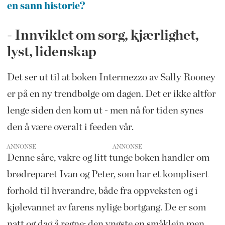
en sann historie?
- Innviklet om sorg, kjærlighet,
lyst, lidenskap
Det ser ut til at boken Intermezzo av Sally Rooney
er på en ny trendbølge om dagen. Det er ikke altfor
lenge siden den kom ut - men nå for tiden synes
den å være overalt i feeden vår.
ANNONSE
Denne såre, vakre og litt tunge boken handler om
brødreparet Ivan og Peter, som har et komplisert
forhold til hverandre, både fra oppveksten og i
kjølevannet av farens nylige bortgang. De er som
natt og dag å regne; den yngste en småklein men