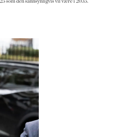
2025 som den sannsynligvis vil være i 2035.