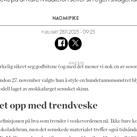
NAOMI
PIKE
28.11.2025 - 09:25
PUBLISERT
rkelig sikret seg godbitene (og med det mener vi nok en av ses
ondon 27. november valgte hun å style en hundetannsmønstret b
ell laget av mokkafarget semsket skinn.
et opp med trendveske
definisjonen på hva som trender i veskeverdenen nå. Ikke bare 
jokoladebrun, men det semskede materialet treffer også tidsånd