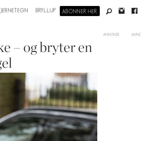
STJERNETEGN
BRYLLUP
ABONNER HER
ANNONSE
ke – og bryter en
gel