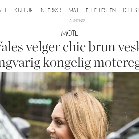
STIL
KULTUR
INTERIØR
MAT
ELLE-FESTEN
DITT 
MOTE
les velger chic brun ves
ngvarig kongelig motere