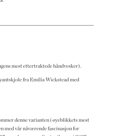
ongens mest ettertraktede håndvesker).
lyantskjole fra Emilia Wickstead med
kommer denne varianten i øyeblikkets mest
en med vår nåværende fascinasjon for