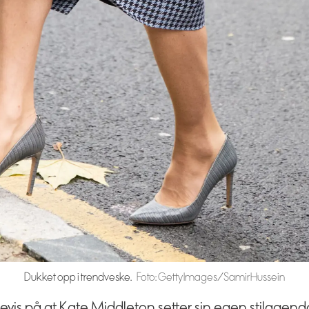
Dukket opp i trendveske.
Foto: Getty Images/Samir Hussein
evis på at Kate Middleton setter sin egen stilagend