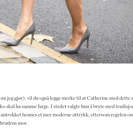
som jeg gjør), vil du også legge merke til at Catherine med dette
 sko skal ha samme farge. I stedet valgte hun å bryte med tradi
r antrekket hennes et mer moderne uttrykk, ettersom regelen om 
s brudens mor.