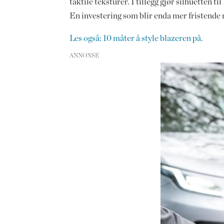
taktile teksturer. I tillegg gjør silhuetten 
En investering som blir enda mer fristende
Les også: 10 måter å style blazeren på.
ANNONSE