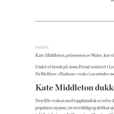
ANNONSE
Kate Middleton, prinsessen av Wales, har vi
Under et besøk på Anna Freud-senteret i L
DeMelliers «Hudson»-veske i en mindre mod
Kate Middleton dukk
Den lille vesken med topphåndtak er selve 
populære nyanse, en overdådig og delikat s