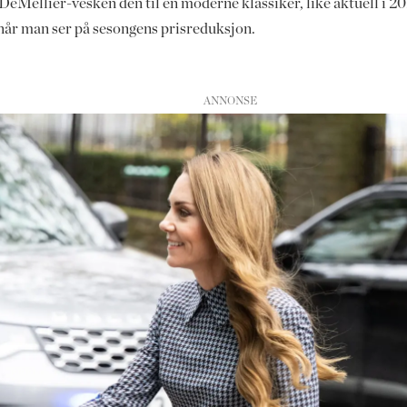
til DeMellier-vesken den til en moderne klassiker, like aktuell i 
 når man ser på sesongens prisreduksjon.