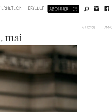
STJERNETEGN
BRYLLUP
ABONNER HER
ANNONSE
. mai