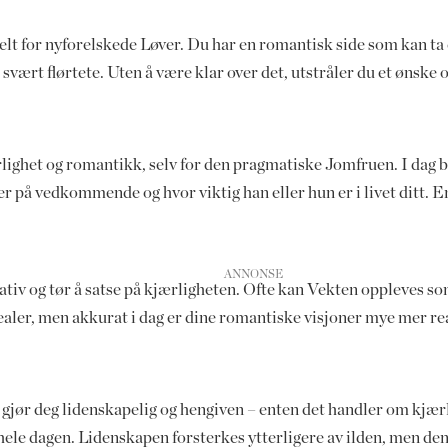
elt for nyforelskede Løver. Du har en romantisk side som kan ta 
 svært flørtete. Uten å være klar over det, utstråler du et ønske
lighet og romantikk, selv for den pragmatiske Jomfruen. I dag bø
r på vedkommende og hvor viktig han eller hun er i livet ditt. En
ativ og tør å satse på kjærligheten. Ofte kan Vekten oppleves som
dealer, men akkurat i dag er dine romantiske visjoner mye mer re
t gjør deg lidenskapelig og hengiven – enten det handler om kjærl
ele dagen. Lidenskapen forsterkes ytterligere av ilden, men den g