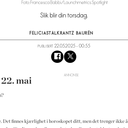
Foto: Francesca Babbi/Launchmetrics Spotlight
Slik blir din torsdag.
FELICIA
STÅLKRANTZ BAURÉN
22.05.2025 - 00:55
PUBLISERT
 22. mai
n?
Det finnes kjærlighet i horoskopet ditt, men det trenger ikke å 