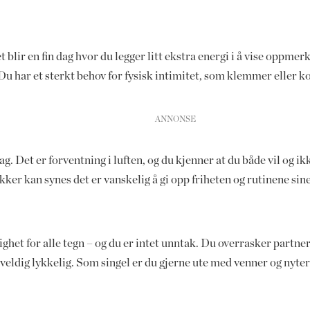
lir en fin dag hvor du legger litt ekstra energi i å vise oppmer
Du har et sterkt behov for fysisk intimitet, som klemmer eller k
ag. Det er forventning i luften, og du kjenner at du både vil og ik
r kan synes det er vanskelig å gi opp friheten og rutinene sine, 
ghet for alle tegn – og du er intet unntak. Du overrasker partn
ldig lykkelig. Som singel er du gjerne ute med venner og nyter 