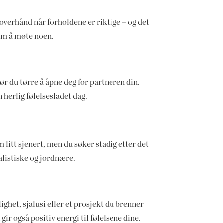
overhånd når forholdene er riktige – og det
 om å møte noen.
r du tørre å åpne deg for partneren din.
 herlig følelsesladet dag.
 litt sjenert, men du søker stadig etter det
alistiske og jordnære.
ighet, sjalusi eller et prosjekt du brenner
ir også positiv energi til følelsene dine.