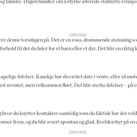
 og familie. Dagen handler om å styrke allerede etablerte relasj
ere denne torsdagen på. Det er en rosa, drømmende stemning som g
rhold til det du føler for et barn eller et dyr. Det blir en riktig
elige følelser. Kanskje har du en het date i vente, eller så m
yst uventet, men velkommen flørt. Det blir sterke følelser – på 
g hvor du knytter kontakter samtidig som du faktisk har det veldi
mmer frem, og du blir svært spontan og glad. Kvelden byr på en