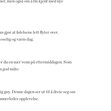
oner, men også om å bli kjent med nye
jør at følelsene lett flyter over.
 koselig og varm dag.
øter du en nær venn på ettermiddagen. Som
en god måte.
g gøy. Denne dagen ser ut til å dreie seg om
 annerledes opplevelse.