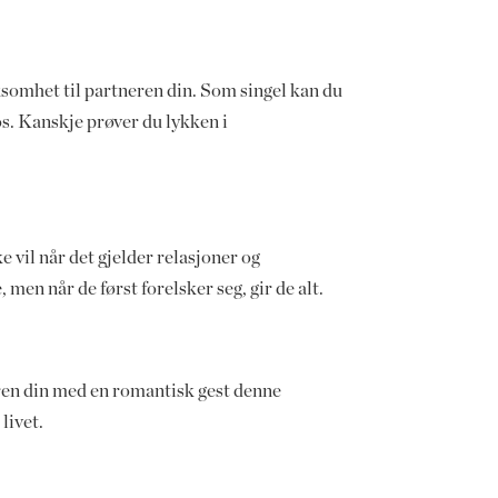
ksomhet til partneren din. Som singel kan du
os. Kanskje prøver du lykken i
ke vil når det gjelder relasjoner og
men når de først forelsker seg, gir de alt.
eren din med en romantisk gest denne
livet.