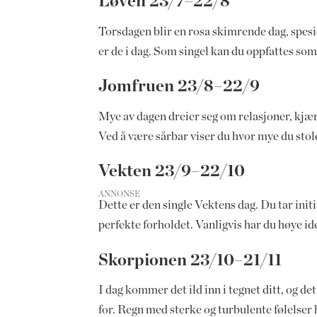
Løven 23/7–22/8
Torsdagen blir en rosa skimrende dag, spesi
er de i dag. Som singel kan du oppfattes som
Jomfruen 23/8–22/9
Mye av dagen dreier seg om relasjoner, kjær
Ved å være sårbar viser du hvor mye du stole
Vekten 23/9–22/10
ANNONSE
Dette er den single Vektens dag. Du tar initi
perfekte forholdet. Vanligvis har du høye i
Skorpionen 23/10–21/11
I dag kommer det ild inn i tegnet ditt, og de
for. Regn med sterke og turbulente følelser h