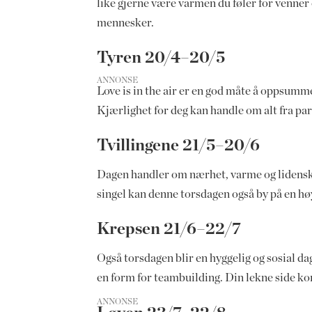
like gjerne være varmen du føler for venner
mennesker.
Tyren 20/4–20/5
ANNONSE
Love is in the air er en god måte å oppsumm
Kjærlighet for deg kan handle om alt fra parfo
Tvillingene 21/5–20/6
Dagen handler om nærhet, varme og lidenskap
singel kan denne torsdagen også by på en hø
Krepsen 21/6–22/7
Også torsdagen blir en hyggelig og sosial da
en form for teambuilding. Din lekne side ko
ANNONSE