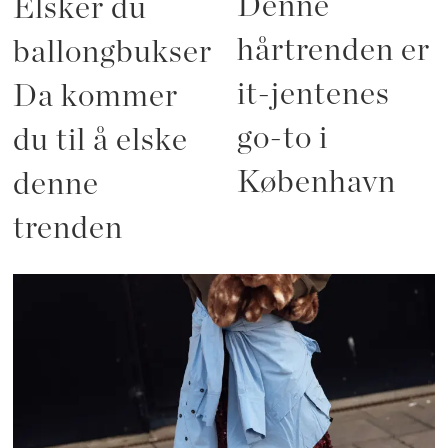
Denne
Elsker du
hårtrenden er
ballongbukser?
it-jentenes
Da kommer
go-to i
du til å elske
København
denne
trenden