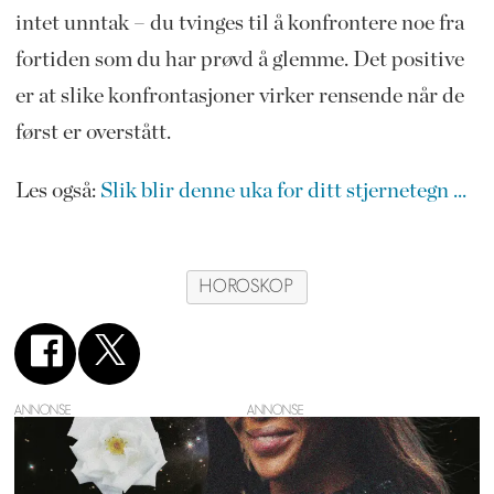
intet unntak – du tvinges til å konfrontere noe fra
fortiden som du har prøvd å glemme. Det positive
er at slike konfrontasjoner virker rensende når de
først er overstått.
Les også:
Slik blir denne uka for ditt stjernetegn ...
HOROSKOP
ANNONSE