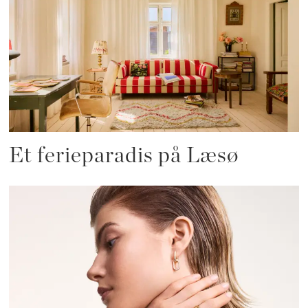
Et ferieparadis på Læsø