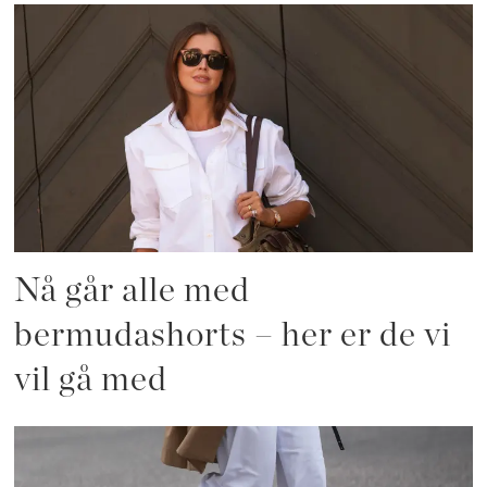
Nå går alle med
bermudashorts – her er de vi
vil gå med