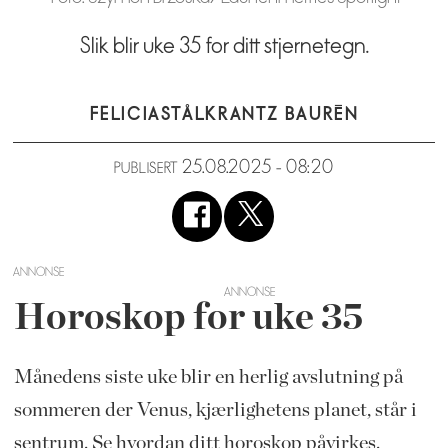
Slik blir uke 35 for ditt stjernetegn.
FELICIA
STÅLKRANTZ BAURÉN
25.08.2025 - 08:20
PUBLISERT
ANNONSE
Horoskop for uke 35
Månedens siste uke blir en herlig avslutning på
sommeren der Venus, kjærlighetens planet, står i
sentrum. Se hvordan ditt horoskop påvirkes.