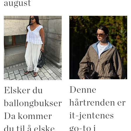
august
Denne
Elsker du
hårtrenden er
ballongbukser?
it-jentenes
Da kommer
go-to i
du til å elske