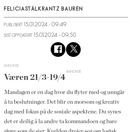
FELICIA
STÅLKRANTZ BAURÉN
15.01.2024 - 09:49
PUBLISERT
15.01.2024 - 09:50
SIST OPPDATERT
ANNONSE
Væren 21/3-19/4
Mandagen er en dag hvor du flyter med og unngår
å ta beslutninger. Det blir en morsom og kreativ
dag med fokus på de sosiale aspektene. Du synes
det er deilig å la andre ta kommandoen og bare
gjøre som de sier. Kvelden dreier seg om logisk