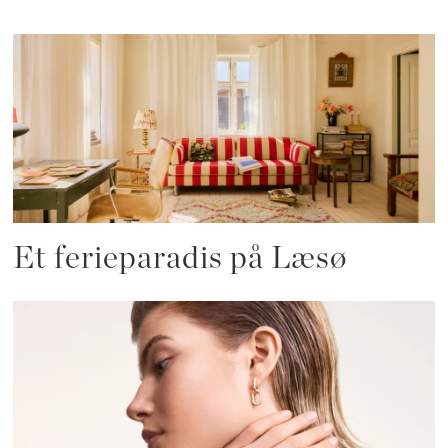
Et ferieparadis på Læsø