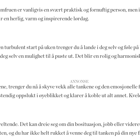
omfruen er vanligvis en svært praktisk og fornuftig person, men i
ir en herlig, varm og inspirerende lørdag.
en turbulent start på uken trenger du å lande i deg selv og føle på
 deg selv en mulighet til å puste ut. Det blir en rolig og harmonis
agene, trenger du nå å skyve vekk alle tankene og den emosjonelle 
llstendig oppslukt i øyeblikket og klarer å koble ut alt annet. K
veltende. Det kan dreie seg om din bosituasjon, jobb eller videre
tten, og du har ikke helt rukket å venne deg til tanken på din nye 