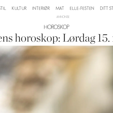
STIL
KULTUR
INTERIØR
MAT
ELLE-FESTEN
DITT 
HOROSKOP
ns horoskop: Lørdag 15.