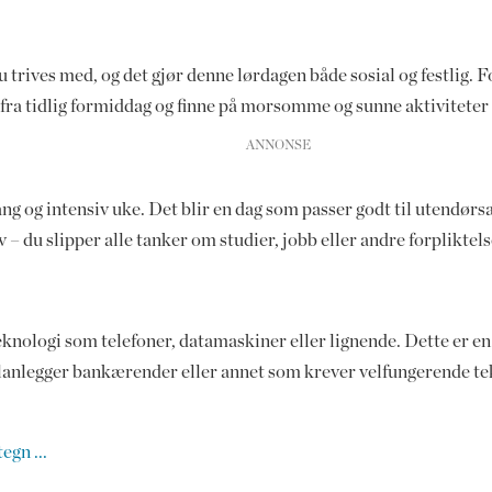
trives med, og det gjør denne lørdagen både sosial og festlig.
fra tidlig formiddag og finne på morsomme og sunne aktivitete
g og intensiv uke. Det blir en dag som passer godt til utendørsak
– du slipper alle tanker om studier, jobb eller andre forpliktels
teknologi som telefoner, datamaskiner eller lignende. Dette er e
lanlegger bankærender eller annet som krever velfungerende tekn
egn ...