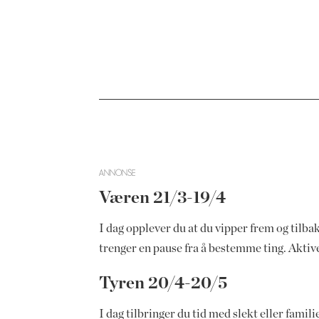
ANNONSE
Væren 21/3-19/4
I dag opplever du at du vipper frem og tilbake
trenger en pause fra å bestemme ting. Aktive
Tyren 20/4-20/5
I dag tilbringer du tid med slekt eller famil