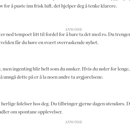
or å puste inn frisk luft, det hjelper deg å tenke klarere.
 ned tempoet litt til fordel for å bare ta det med ro. Du trenger 
velden får du høre en svært overraskende nyhet.
 men ingenting blir helt som du ønsker. Hvis du nøler for lenge, r
 unngå dette på er å la noen andre ta avgjørelsene.
e herlige følelser hos deg. Du tilbringer gjerne dagen utendørs. D
andler om spontane opplevelser.