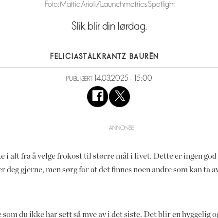
Foto: Mattia Arioli/Launchmetrics Spotlight
Slik blir din lørdag.
FELICIA
STÅLKRANTZ BAURÉN
14.03.2025 - 15:00
PUBLISERT
 i alt fra å velge frokost til større mål i livet. Dette er ingen g
r deg gjerne, men sørg for at det finnes noen andre som kan ta a
ie som du ikke har sett så mye av i det siste. Det blir en hyggeli