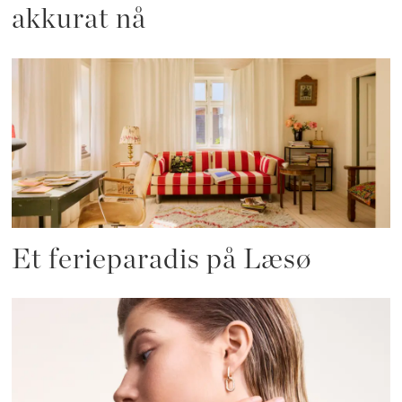
akkurat nå
Et ferieparadis på Læsø