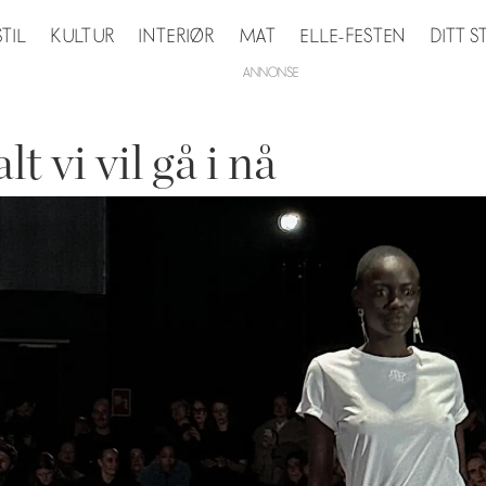
STIL
KULTUR
INTERIØR
MAT
ELLE-FESTEN
DITT 
lt vi vil gå i nå