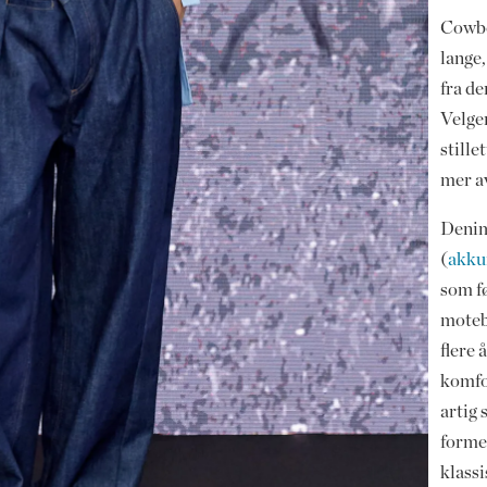
Cowbo
lange,
fra de
Velge
stille
mer a
Denim
(
akkur
som f
motebr
flere 
komfor
artig 
former
klass