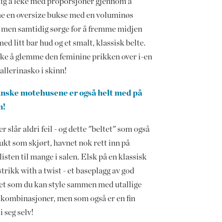
lig å leke med proporsjoner gjennom å
e en oversize bukse med en voluminøs
, men samtidig sørge for å fremme midjen
ed litt bar hud og et smalt, klassisk belte.
kke å glemme den feminine prikken over i-en
allerinasko i skinn!
nske motehusene er også helt med på
n!
r slår aldri feil - og dette "beltet" som også
ukt som skjørt, havnet nok rett inn på
isten til mange i salen. Elsk på en klassisk
trikk with a twist - et baseplagg av god
tet som du kan style sammen med utallige
 kombinasjoner, men som også er en fin
 i seg selv!