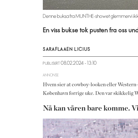
Denne buksa fra MUNTHE-showet glemmer vi ikke 
En viss bukse tok pusten fra oss u
SARA
FLAAEN LICIUS
08.02.2024 - 13:10
PUBLISERT
ANNONSE
Hvem sier at cowboy-looken eller Western-i
København forrige uke. Den var skikkelig W
Nå kan våren bare komme. Vi 