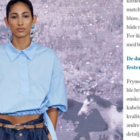
klede
match
bluse
både m
For i
med b
De da
feste
Frynse
ble br
ønskel
kabels
kvali
andre
detalj