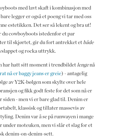
yboots med lavt skaft i kombinasjon med
 bare legger er også et poeng vi tar med oss
nne estetikken. Det ser så lekent og bra ut!
r du cowboyboots istedenfor et par
tter til skjørtet, gir du fort antrekket et
både
vslappet og rocka uttrykk.
 har hatt sitt moment i trendbildet
lenge
nå
at nå er baggy jeans er greie
) - antagelig
ølge av Y2K-bølgen som skylte over hele
ansjen og fikk godt feste for det som nå er
år siden - men vi er bare glad til. Denim er
tabelt, klassisk og tillater massevis av
styling. Denim var å se på runwayen i mange
 under moteuken, men vi slår et slag for et
isk denim-on-denim-sett.