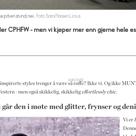
på en stund, nei.
Foto: Sara Flaaen Licius
nder CPHFW - men vi kjøper mer enn gjerne hele es
nspirerte styles trenger å være så røffe? Ikke vi. Og ikke MU
estern - men også skikkelig, skikkelig
effortlessly chic.
går den i møte med glitter, frynser og den
Vi er
Denne 