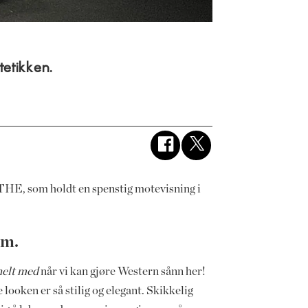
tetikken.
NTHE, som holdt en spenstig motevisning i
im.
helt med
når vi kan gjøre Western sånn her!
looken er så stilig og elegant. Skikkelig