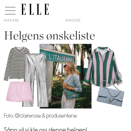
ANNONSE
Helgens ønskeliste
Foto: @clairerose & produsentene
Sånn vil vi kle oss denne helgen!