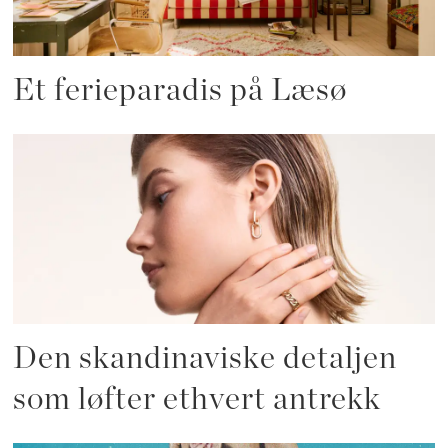
Et ferieparadis på Læsø
Den skandinaviske detaljen
som løfter ethvert antrekk