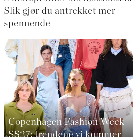
Slik gjør du antrekket mer
spennende
Copenhagen Fashion Week
SS27: trendene vi kommer