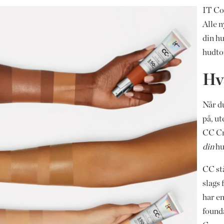
IT Co
Alle n
din hu
hudto
Hv
Når d
på, ut
CC Cre
din
hu
CC st
slags
har e
found