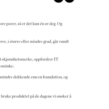
re porer, så er det kun én av deg. Og
e, i større eller mindre grad, går rundt
 et skjønnhetsmerke, oppfordrer IT
n sminke.
e mindre dekkende enn en foundation, og
n bruke produktet på de dagene vi ønsker å