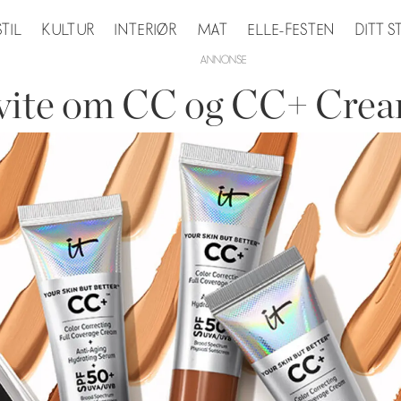
STIL
KULTUR
INTERIØR
MAT
ELLE-FESTEN
DITT 
å vite om CC og CC+ Cre