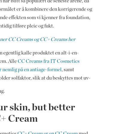
har blitt så populært de seneste årene, da
formålet er å kombinere den korrigerende og
nde effekten som vi kjenner fra foundation,
tidig tilføre pleie og fukt.
nner CC Creams og CC+ Creams her
 egentlig kalle produktet en alt-i-en-
em. Alle
CC Creams fra IT Cosmetics
r nemlig på en antiage-formel
, samt
lder solfaktor, slik at du beskyttes mot uv-
ng.
r skin, but better
+ Cream
smetics
CC+ Cream er en CC Cream
med