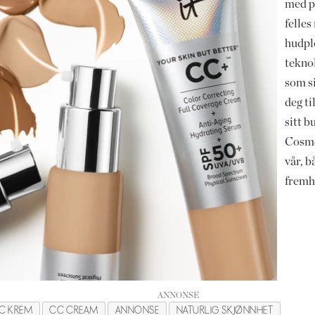
med p
felle
hudpl
tekno
som si
deg ti
sitt b
Cosmet
vår, 
fremh
C KREM
CC CREAM
ANNONSE
NATURLIG SKJØNNHET