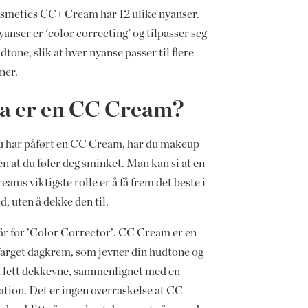
smetics CC+ Cream har 12 ulike nyanser.
yanser er 'color correcting' og tilpasser seg
dtone, slik at hver nyanse passer til flere
ner.
a er en CC Cream?
u har påført en CC Cream, har du makeup
en at du føler deg sminket. Man kan si at en
ams viktigste rolle er å få frem det beste i
d, uten å dekke den til.
år for ’Color Corrector’. CC Cream er en
 farget dagkrem, som jevner din hudtone og
n lett dekkevne, sammenlignet med en
ation. Det er ingen overraskelse at CC