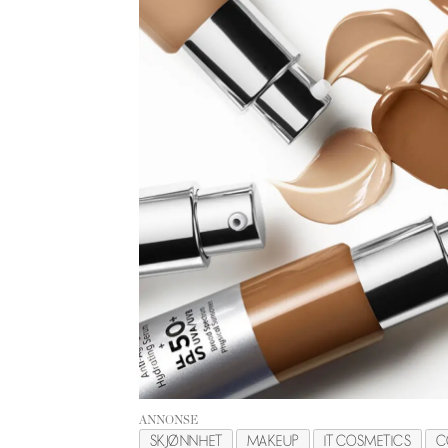
ANNONSE
SKJØNNHET
MAKEUP
IT COSMETICS
C