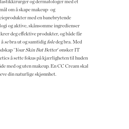
lastikkirurger og dermatologer med et
s mål om å skape makeup- og
eieprodukter med en banebrytende
logi og aktive, skånsomme ingredienser
krer deg effektive produkter, og både får
l å
se
bra ut og samtidig
føle
deg bra. Med
udskap '
Your Skin But Better
' ønsker IT
ics å sette fokus på kjærligheten til huden
både med og uten makeup. En CC Cream skal
eve din naturlige skjønnhet.