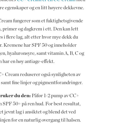
lere egenskaper og en litt høyere dekkevne.
ream fungerer som et fuktighetsgivende
, primer og dagkrem i ett. Den kan lett
s i flere lag, alt etter hvor mye dekk du
r. Kremene har SPF 50 og inneholder
en, hyaluronsyre, samt vitamin A, B, C og
 har en høy antiage-effekt.
+ Cream reduserer også synligheten av
 samt fine linjer og pigmentforandringer.
bruker du den:
Påfør 1-2 pump av CC+
 SPF 50+ på ren hud. For best resultat,
et jevnt lag i ansiktet og blend det ved
injen for en naturlig overgang til halsen.