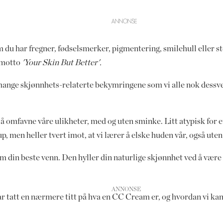
 du har fregner, fødselsmerker, pigmentering, smilehull eller sto
t motto
'Your Skin But Better'.
nge skjønnhets-relaterte bekymringene som vi alle nok dessverr
l å omfavne våre ulikheter, med og uten sminke. Litt atypisk for
p, men heller tvert imot, at vi lærer å elske huden vår, også ute
m din beste venn. Den hyller din naturlige skjønnhet ved å vær
r tatt en nærmere titt på hva en CC Cream er, og hvordan vi ka