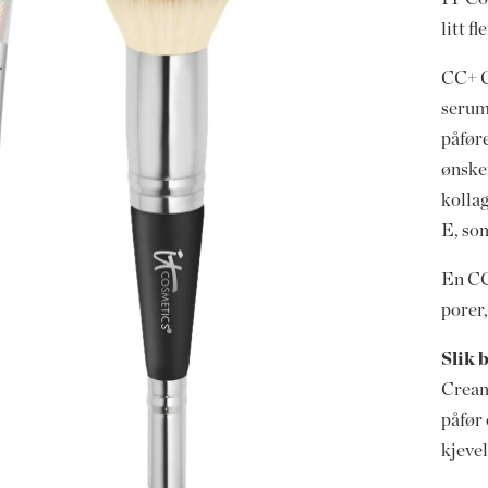
litt f
CC+ C
serum
påføre
ønske
kollag
E, som
En CC
porer,
Slik 
Cream
påfør 
kjevel