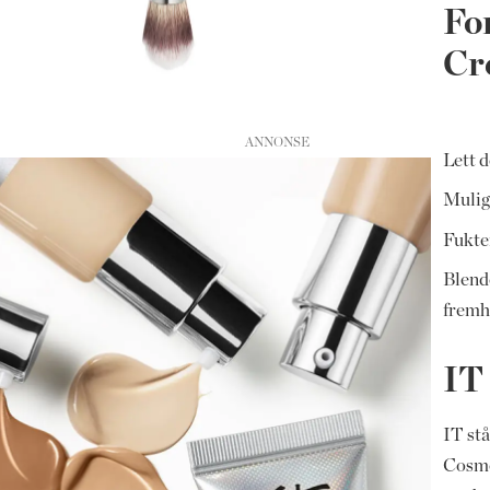
Fo
Cr
Lett d
Mulig
Fukte
Blend
fremh
IT
IT stå
Cosme