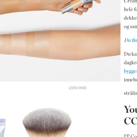
Cream 
hele 
dekke
og sam
Du fi
Du kan
dagkr
bygge
inneho
stråli
You
CC
IT Co