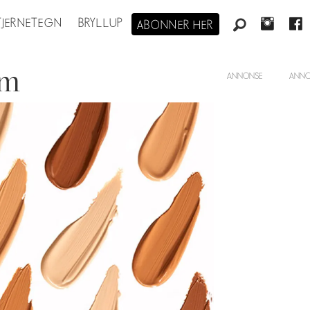
STJERNETEGN
BRYLLUP
ABONNER HER
am
ANNONSE