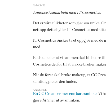
ANNONSE
Annonse i samarbeid med IT Cosmetics.
Det er våre ulikheter som gjør oss unike. Om
nettopp dette hyller IT Cosmetics med sit
IT Cosmetics ønsker ta et oppgjør med de ma
med.
Budskapet er at vi sammen skal bli bedre ti
Cosmetics derfor til at vi ikke bruker makeu
Når du først skal bruke makeup, er CC Crea
samtidig pleier den huden.
ANNONSE
En CC Cream er mer enn bare sminke.
Vi ha
gjøre
litt
mer ut av sminken.