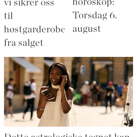
horoskop:
vi sikrer oss
Torsdag 6.
til
august
høstgarderoben
fra salget