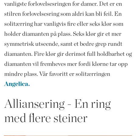
vanligste forlovelsesringen for damer. Det er en
stilren forlovelsesring som aldri kan bli feil. En
solitærring har vanligvis fire eller seks klør som
holder diamanten på plass. Seks klør gir et mer
symmetrisk utseende, samt et bedre grep rundt
diamanten. Fire klør gir derimot full holdbarhet og
diamanten vil fremheves mer fordi klørne tar opp
mindre plass. Vår favoritt er solitærringen
Angelica.
Alliansering - En ring
med flere steiner