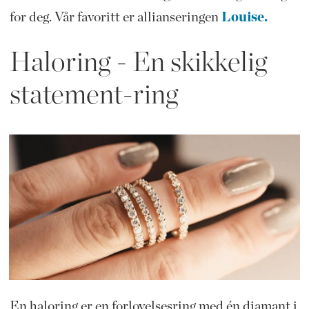
for deg. Vår favoritt er allianseringen
Louise.
Haloring - En skikkelig
statement-ring
En haloring er en forlovelsesring med én diamant i