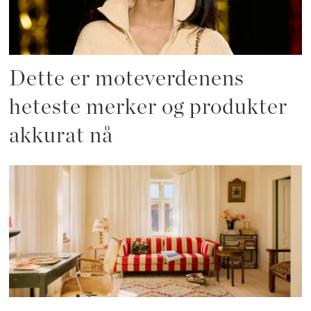
Dette er moteverdenens
heteste merker og produkter
akkurat nå