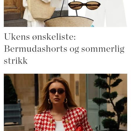
Ukens ønskeliste:
Bermudashorts og sommerlig
strikk