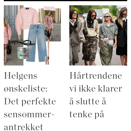
Helgens
Hårtrendene
ønskeliste:
vi ikke klarer
Det perfekte
å slutte å
sensommer-
tenke på
antrekket