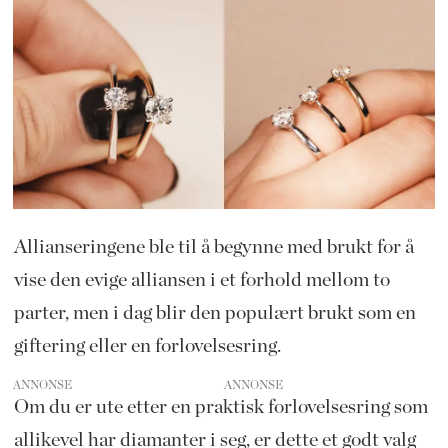
Allianseringene ble til å begynne med brukt for å
vise den evige alliansen i et forhold mellom to
parter, men i dag blir den populært brukt som en
giftering eller en forlovelsesring.
ANNONSE
Om du er ute etter en praktisk forlovelsesring som
allikevel har diamanter i seg, er dette et godt valg