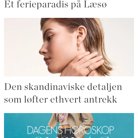
Et ferieparadis på Læsø
Den skandinaviske detaljen
som løfter ethvert antrekk