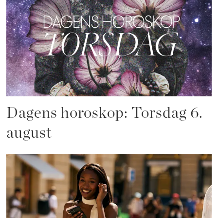
Dagens horoskop: Torsdag 6.
august