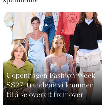
spennende
Copenhagen Fashion Week
SS27: trendene vi kommer
til å se overalt fremover