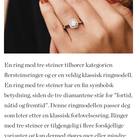
En ring med tre steiner tilhører kategorien
flersteinsringer og er en veldig klassisk ringmodell.
En ring med tre steiner har en fin symbolsk
betydning, siden de tre diamantene står for "fortid,
nåtid og fremtid". Denne ringmodellen passer deg
som leter etter en klassisk forlovelsesring. Ringer
med tre steiner er tilgjengelig i flere forskjellige
varianter og kan dermed gjøres mer eller mindre