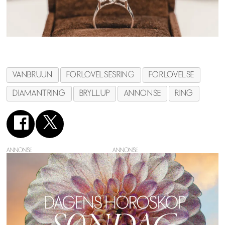
VANBRUUN
FORLOVELSESRING
FORLOVELSE
DIAMANTRING
BRYLLUP
ANNONSE
RING
ANNONSE