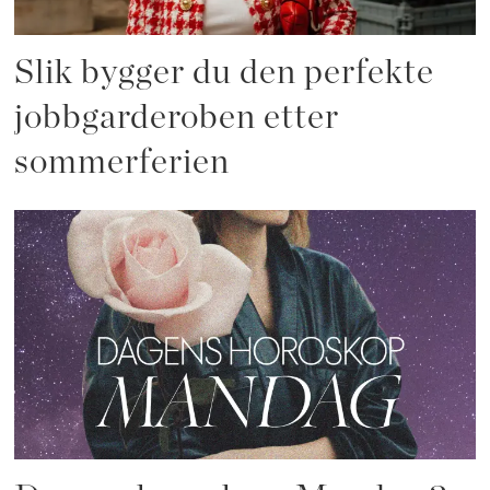
Slik bygger du den perfekte
jobbgarderoben etter
sommerferien