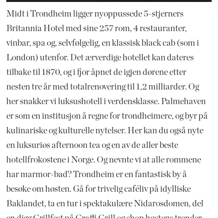
Midt i Trondheim ligger nyoppussede 5-stjerners
Britannia Hotel med sine 257 rom, 4 restauranter,
vinbar, spa og, selvfølgelig, en klassisk black cab (som i
London) utenfor. Det ærverdige hotellet kan dateres
tilbake til 1870, og i fjor åpnet de igjen dørene etter
nesten tre år med totalrenovering til 1,2 milliarder. Og
her snakker vi luksushotell i verdensklasse. Palmehaven
er som en institusjon å regne for trondheimere, og byr på
kulinariske og kulturelle nytelser. Her kan du også nyte
en luksuriøs afternoon tea og en av de aller beste
hotellfrokostene i Norge. Og nevnte vi at alle rommene
har marmor-bad? Trondheim er en fantastisk by å
besøke om høsten. Gå for trivelig caféliv på idylliske
Baklandet, ta en tur i spektakulære Nidarosdomen, del