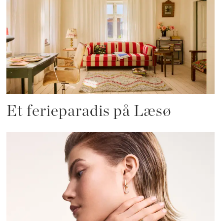
Et ferieparadis på Læsø