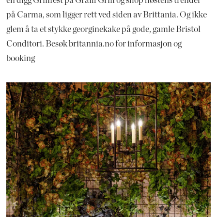
en digg Grillfest på Graffi Grill og shop høstens trender
på Carma, som ligger rett ved siden av Brittania. Og ikke
glem å ta et stykke georginekake på gode, gamle Bristol
Conditori. Besøk britannia.no for informasjon og
booking