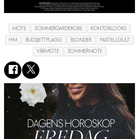
MOTE
SOMMERGARDEROBE
KONTORLOOKS
HM
BUDSJETTPLAGG
BLONDER
PASTELLGULT
VÅRMOTE
SOMMERMOTE