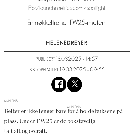
Fior/launchmetrics.com/spotlight
En nøkkeltrend i FW25-moten!
HELENE
DREYER
18.03.2025 - 14:57
PUBLISERT
19.03.2025 - 09:55
SIST OPPDATERT
ANNONSE
Belter er ikke lenger bare for å holde buksene på
plass. Under FW25 er de bokstavelig
talt alt og overalt.