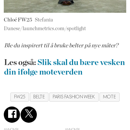
Chloé FW25
Stefania
Danese/launchmetrics.com/spotlight
Ble du inspirert til å bruke belter på nye måter?
Les også:
Slik skal du bære vesken
din ifølge moteverden
FW25
BELTE
PARIS FASHION WEEK
MOTE
ANNONSE