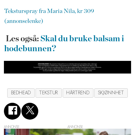
Teksturspray fra Maria Nila, kr 309
(annonselenke)
Les også:
Skal du bruke balsam i
hodebunnen?
BEDHEAD
TEKSTUR
HÅRTREND
SKJØNNHET
ANNONSE