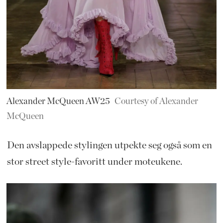
Alexander McQueen AW25
Courtesy of Alexander
McQueen
Den avslappede stylingen utpekte seg også som en
stor street style-favoritt under moteukene.