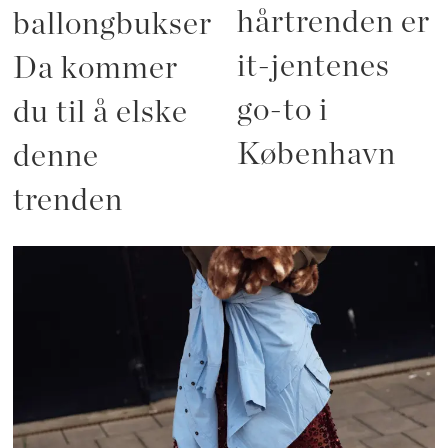
hårtrenden er
ballongbukser?
it-jentenes
Da kommer
go-to i
du til å elske
København
denne
trenden