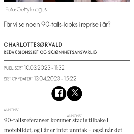
Foto: Getty Images
Får vi se noen 90-talls-looks i reprise i år?
CHARLOTTE
SØRVALD
REDAKSJONSSJEF OG SKJØNNHETSANSVARLIG
10.03.2023 - 11:32
PUBLISERT
13.04.2023 - 15:22
SIST OPPDATERT
ANNONSE
90-tallsreferanser kommer stadig tilbake i
motebildet, og i år er intet unntak – også når det