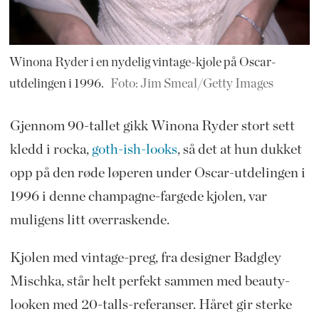
Winona Ryder i en nydelig vintage-kjole på Oscar-
utdelingen i 1996.
Foto: Jim Smeal/Getty Images
Gjennom 90-tallet gikk Winona Ryder stort sett
kledd i rocka,
goth-ish-looks
, så det at hun dukket
opp på den røde løperen under Oscar-utdelingen i
1996 i denne champagne-fargede kjolen, var
muligens litt overraskende.
Kjolen med vintage-preg, fra designer Badgley
Mischka, står helt perfekt sammen med beauty-
looken med 20-talls-referanser. Håret gir sterke