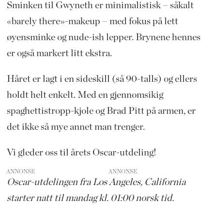
Sminken til Gwyneth er minimalistisk – såkalt
«barely there»-makeup – med fokus på lett
øyensminke og nude-ish lepper. Brynene hennes
er også markert litt ekstra.
Håret er lagt i en sideskill (så 90-talls) og ellers
holdt helt enkelt. Med en gjennomsikig
spaghettistropp-kjole og Brad Pitt på armen, er
det ikke så mye annet man trenger.
Vi gleder oss til årets Oscar-utdeling!
ANNONSE
Oscar-utdelingen fra Los Angeles, California
starter natt til mandag kl. 01:00 norsk tid.