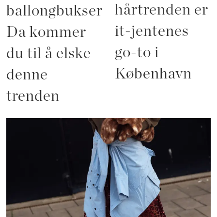
hårtrenden er
ballongbukser?
it-jentenes
Da kommer
go-to i
du til å elske
København
denne
trenden