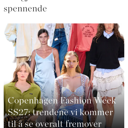
spennende
Copenhagen Fashion Week
SS27: trendene vi kommer
til å se overalt fremover