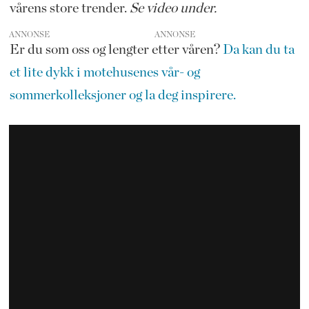
vårens store trender.
Se video under.
ANNONSE
Er du som oss og lengter etter våren?
Da kan du ta
et lite dykk i motehusenes vår- og
sommerkolleksjoner og la deg inspirere.