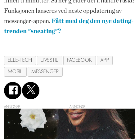
innen ti minutter. Så her gjelder det å handle raskt!
Funksjonen lanseres ved neste oppdatering av
messenger-appen.
Fått med deg den nye dating-
trenden "sneating"?
ELLE-TECH
LIVSSTIL
FACEBOOK
APP
MOBIL
MESSENGER
ANNONSE