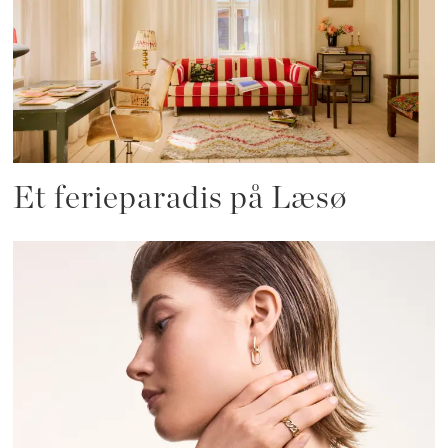
Et ferieparadis på Læsø