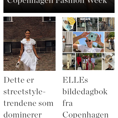
Copenhagen Fashion Week
Dette er
ELLEs
streetstyle-
bildedagbok
trendene som
fra
dominerer
Copenhagen