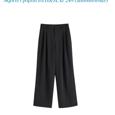
Skjorte i poplin fra H&M, kr 249 (annonselenke)