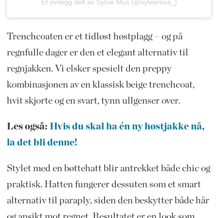
Et innlegg delt av Sylvie Mus (@sylviemus_)
Trenchcoaten er et tidløst høstplagg – og på
regnfulle dager er den et elegant alternativ til
regnjakken. Vi elsker spesielt den preppy
kombinasjonen av en klassisk beige trenchcoat,
hvit skjorte og en svart, tynn ullgenser over.
Les også:
Hvis du skal ha én ny høstjakke nå,
la det bli denne!
Stylet med en bøttehatt blir antrekket både chic og
praktisk. Hatten fungerer dessuten som et smart
alternativ til paraply, siden den beskytter både hår
og ansikt mot regnet. Resultatet er en look som