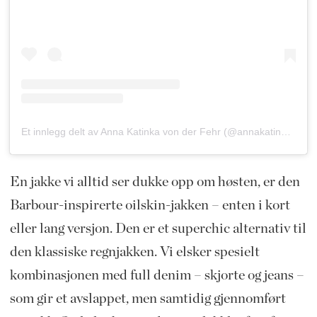
Et innlegg delt av Anna Katinka von der Fehr (@annakatinkafehr)
En jakke vi alltid ser dukke opp om høsten, er den
Barbour-inspirerte oilskin-jakken – enten i kort
eller lang versjon. Den er et superchic alternativ til
den klassiske regnjakken. Vi elsker spesielt
kombinasjonen med full denim – skjorte og jeans –
som gir et avslappet, men samtidig gjennomført