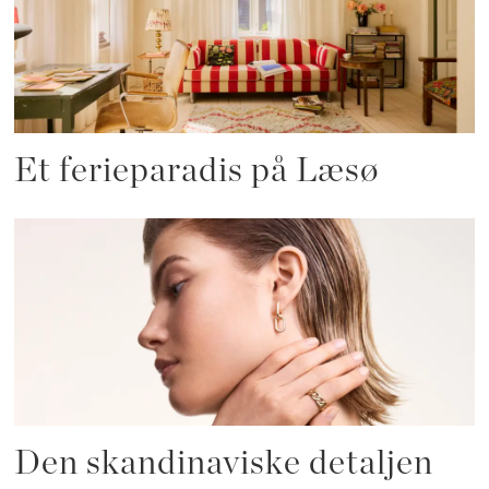
Et ferieparadis på Læsø
Den skandinaviske detaljen