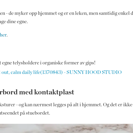
n - de myker opp hjemmet og er en leken, men samtidig enkel det
age dine egne.
her
.
t egne telysholdere i organiske former av gips!
ll out, calm daily life(1370843) - SUNNY HOOD STUDIO
bord med kontaktplast
ksturer - og kan nærmest legges på alt i hjemmet. Og det er ikke
utseendet på stuebordet.