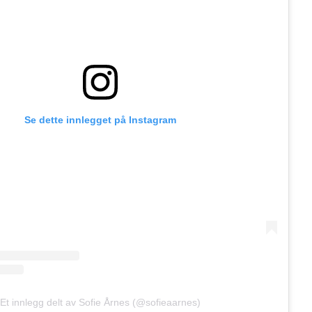
Se dette innlegget på Instagram
Et innlegg delt av Sofie Årnes (@sofieaarnes)