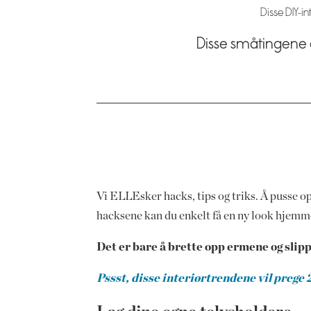
Disse DIY-i
Disse småtingene e
Vi ELLEsker hacks, tips og triks. Å pusse o
hacksene kan du enkelt få en ny look hjemme
Det er bare å brette opp ermene og slipp
Pssst, disse interiørtrendene vil prege 