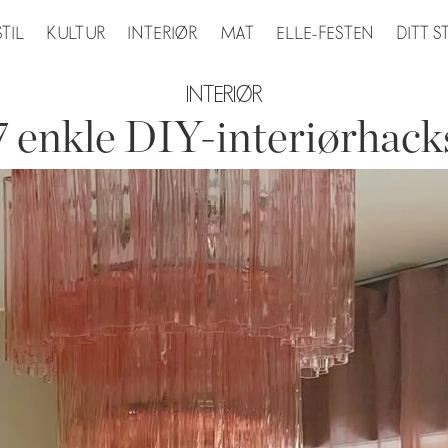
STIL
KULTUR
INTERIØR
MAT
ELLE-FESTEN
DITT 
INTERIØR
7 enkle DIY-interiørhack