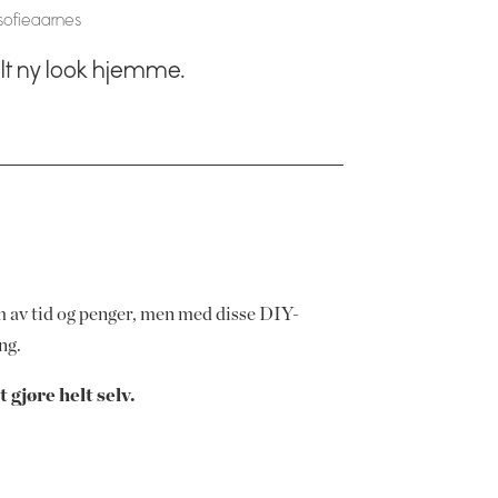
sofieaarnes
elt ny look hjemme.
rm av tid og penger, men med disse DIY-
ing.
 gjøre helt selv.