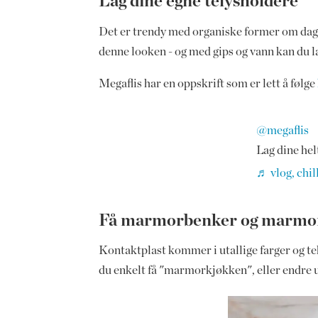
Lag dine egne telysholdere
Det er trendy med organiske former om dage
denne looken - og med gips og vann kan du l
Megaflis har en oppskrift som er lett å følge
@megaflis
Lag dine hel
♬ vlog, chi
Få marmorbenker og marmor
Kontaktplast kommer i utallige farger og te
du enkelt få "marmorkjøkken", eller endre 