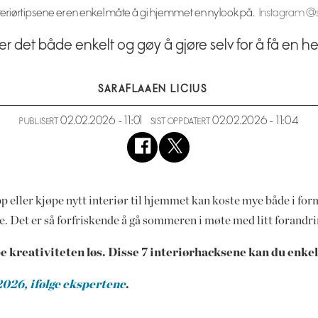
nteriørtipsene er en enkel måte å gi hjemmet en ny look på.
Instagram @
r det både enkelt og gøy å gjøre selv for å få en h
SARA
FLAAEN LICIUS
02.02.2026 - 11:01
02.02.2026 - 11:04
PUBLISERT
SIST OPPDATERT
pp eller kjøpe nytt interiør til hjemmet kan koste mye både i fo
. Det er så forfriskende å gå sommeren i møte med litt forandr
e kreativiteten løs. Disse 7 interiørhacksene kan du enkelt
2026, ifølge ekspertene
.