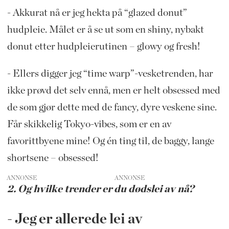
- Akkurat nå er jeg hekta på “glazed donut”
hudpleie. Målet er å se ut som en shiny, nybakt
donut etter hudpleierutinen – glowy og fresh!
- Ellers digger jeg “time warp”-vesketrenden, har
ikke prøvd det selv ennå, men er helt obsessed med
de som gjør dette med de fancy, dyre veskene sine.
Får skikkelig Tokyo-vibes, som er en av
favorittbyene mine! Og én ting til, de baggy, lange
shortsene – obsessed!
ANNONSE
2. Og hvilke trender er du dødslei av nå?
- Jeg er allerede lei av