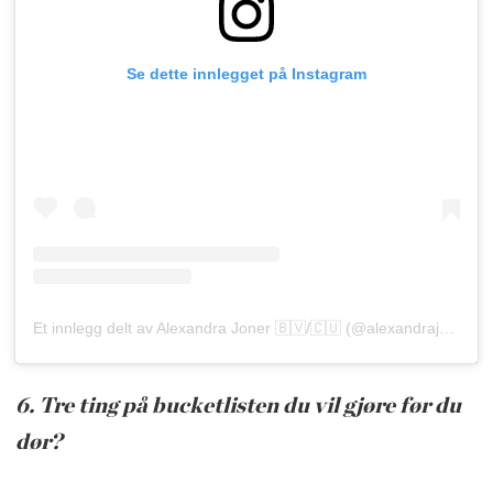
Se dette innlegget på Instagram
Et innlegg delt av Alexandra Joner 🇧🇻/🇨🇺 (@alexandrajoner)
6. Tre ting på bucketlisten du vil gjøre før du
dør?