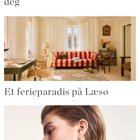
deg
Et ferieparadis på Læsø