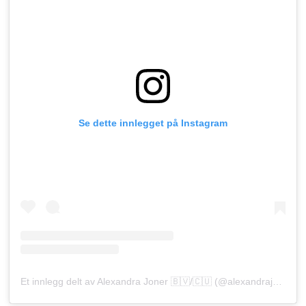
Se dette innlegget på Instagram
Et innlegg delt av Alexandra Joner 🇧🇻/🇨🇺 (@alexandrajoner)