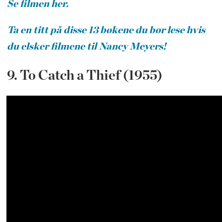
Se filmen her.
Ta en titt på disse 13 bøkene du bør lese hvis
du elsker filmene til Nancy Meyers!
9. To Catch a Thief (1955)