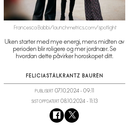
Francesca Babbi/launchmetrics.com/spotlight
Uken starter med mye energi, mens midten av
perioden blir roligere og mer jordnær. Se
hvordan dette påvirker horoskopet ditt.
FELICIA
STÅLKRANTZ BAURÉN
07.10.2024 - 09:11
PUBLISERT
08.10.2024 - 11:13
SIST OPPDATERT