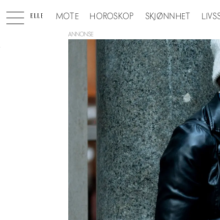
MOTE
HOROSKOP
SKJØNNHET
LIVS
ANNONSE
Tag:
vintermote
2021