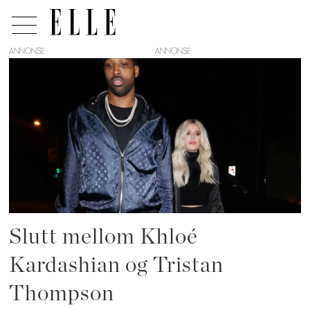
ANNONSE
Tag:
tristan
thompson
Slutt mellom Khloé
Kardashian og Tristan
Thompson