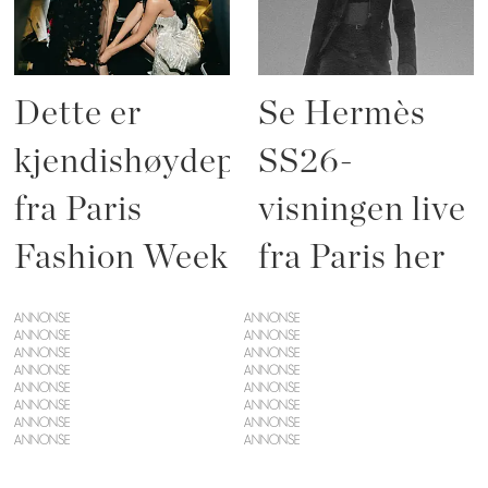
Dette er
Se Hermès
kjendishøydepunktene
SS26-
fra Paris
visningen live
Fashion Week
fra Paris her
ANNONSE
ANNONSE
ANNONSE
ANNONSE
ANNONSE
ANNONSE
ANNONSE
ANNONSE