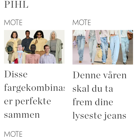
PIHL
MOTE
MOTE
Disse
Denne våren
fargekombinasjonene
skal du ta
er perfekte
frem dine
sammen
lyseste jeans
MOTE