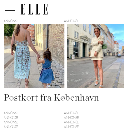
ANNONSE
Tag:
spisesteder
i
københavn
Postkort fra København
ANNONSE
ANNONSE
ANNONSE
ANNONSE