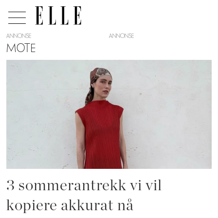
ANNONSE
MOTE
Tag:
sommerantrekk
3 sommerantrekk vi vil
kopiere akkurat nå