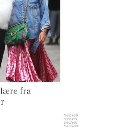
 lære fra
er