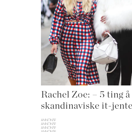
Rachel Zoe: – 5 ting å
skandinaviske it-jent
ANNONSE
ANNONSE
ANNONSE
ANNONSE