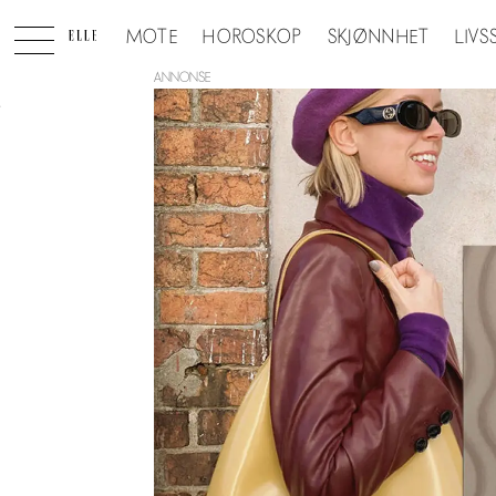
MOTE
HOROSKOP
SKJØNNHET
LIVS
ANNONSE
Tag:
skandinaviske
it-
jenter