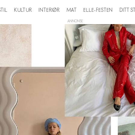
STIL
KULTUR
INTERIØR
MAT
ELLE-FESTEN
DITT 